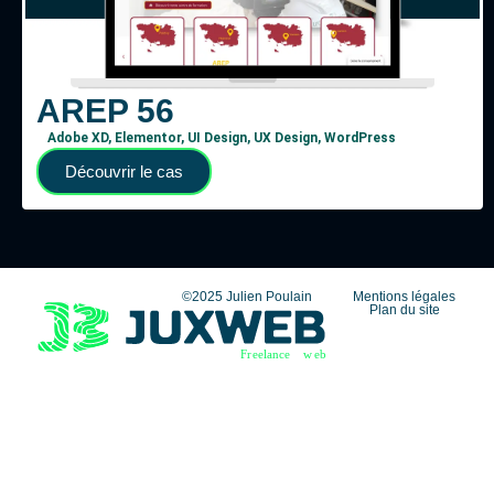
AREP 56
Adobe XD
,
Elementor
,
UI Design
,
UX Design
,
WordPress
Découvrir le cas
©2025 Julien Poulain
Mentions légales
Plan du site
F
r
eelance
w
eb